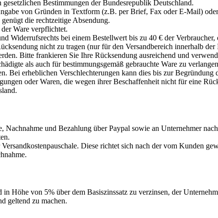
n gesetzlichen Bestimmungen der Bundesrepublik Deutschland.
Angabe von Gründen in Textform (z.B. per Brief, Fax oder E-Mail) o
genügt die rechtzeitige Absendung.
der Ware verpflichtet.
Widerrufsrechts bei einem Bestellwert bis zu 40 € der Verbraucher, es s
Rücksendung nicht zu tragen (nur für den Versandbereich innerhalb der 
den. Bitte frankieren Sie Ihre Rücksendung ausreichend und verwend
chädigte als auch für bestimmungsgemäß gebrauchte Ware zu verlangen.
gen. Bei erheblichen Verschlechterungen kann dies bis zur Begründung d
igungen oder Waren, die wegen ihrer Beschaffenheit nicht für eine Rüc
sland.
kasse, Nachnahme und Bezahlung über Paypal sowie an Unternehmer na
ten.
r Versandkostenpauschale. Diese richtet sich nach der vom Kunden gew
achnahme.
ld in Höhe von 5% über dem Basiszinssatz zu verzinsen, der Unterne
nd geltend zu machen.