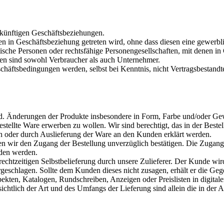
ukünftigen Geschäftsbeziehungen.
en in Geschäftsbeziehung getreten wird, ohne dass diesen eine gewerbl
sche Personen oder rechtsfähige Personengesellschaften, mit denen in 
den sind sowohl Verbraucher als auch Unternehmer.
tsbedingungen werden, selbst bei Kenntnis, nicht Vertragsbestandteil,
bend. Änderungen der Produkte insbesondere in Form, Farbe und/oder G
 bestellte Ware erwerben zu wollen. Wir sind berechtigt, das in der Be
 oder durch Auslieferung der Ware an den Kunden erklärt werden.
en wir den Zugang der Bestellung unverzüglich bestätigen. Die Zugang
den werden.
 rechtzeitigen Selbstbelieferung durch unsere Zulieferer. Der Kunde wir
geschlagen. Sollte dem Kunden dieses nicht zusagen, erhält er die Gege
kten, Katalogen, Rundschreiben, Anzeigen oder Preislisten in digitaler
chtlich der Art und des Umfangs der Lieferung sind allein die in der 