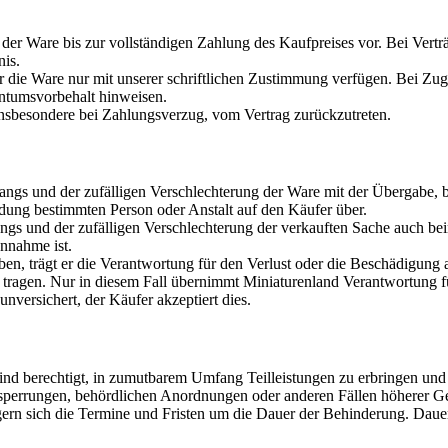
 der Ware bis zur vollständigen Zahlung des Kaufpreises vor. Bei Ver
nis.
die Ware nur mit unserer schriftlichen Zustimmung verfügen. Bei Zugr
entumsvorbehalt hinweisen.
 insbesondere bei Zahlungsverzug, vom Vertrag zurückzutreten.
rgangs und der zufälligen Verschlechterung der Ware mit der Übergabe,
ndung bestimmten Person oder Anstalt auf den Käufer über.
rgangs und der zufälligen Verschlechterung der verkauften Sache auch 
nnahme ist.
ben, trägt er die Verantwortung für den Verlust oder die Beschädigung
u tragen. Nur in diesem Fall übernimmt Miniaturenland Verantwortung
nversichert, der Käufer akzeptiert dies.
ind berechtigt, in zumutbarem Umfang Teilleistungen zu erbringen und d
ussperrungen, behördlichen Anordnungen oder anderen Fällen höherer 
ngern sich die Termine und Fristen um die Dauer der Behinderung. Dau