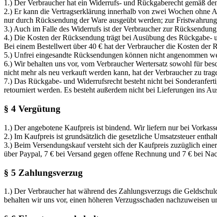
1.) Der Verbraucher hat ein Widerrufs- und Rückgaberecht gemäß de
2.) Er kann die Vertragserklärung innerhalb von zwei Wochen ohne 
nur durch Rücksendung der Ware ausgeübt werden; zur Fristwahrung 
3.) Auch im Falle des Widerrufs ist der Verbraucher zur Rücksendung 
4.) Die Kosten der Rücksendung trägt bei Ausübung des Rückgabe- und 
Bei einem Bestellwert über 40 € hat der Verbraucher die Kosten der 
5.) Unfrei eingesandte Rücksendungen können nicht angenommen wer
6.) Wir behalten uns vor, vom Verbraucher Wertersatz sowohl für bes
nicht mehr als neu verkauft werden kann, hat der Verbraucher zu tra
7.) Das Rückgabe- und Widerrufsrecht besteht nicht bei Sonderanfert
retourniert werden. Es besteht außerdem nicht bei Lieferungen ins Au
§ 4 Vergütung
1.) Der angebotene Kaufpreis ist bindend. Wir liefern nur bei Vor
2.) Im Kaufpreis ist grundsätzlich die gesetzliche Umsatzsteuer enthal
3.) Beim Versendungskauf versteht sich der Kaufpreis zuzüglich eine
über Paypal, 7 € bei Versand gegen offene Rechnung und 7 € bei N
§ 5 Zahlungsverzug
1.) Der Verbraucher hat während des Zahlungsverzugs die Geldschu
behalten wir uns vor, einen höheren Verzugsschaden nachzuweisen u