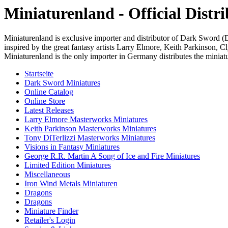
Miniaturenland - Official Dist
Miniaturenland is exclusive importer and distributor of Dark Sword 
inspired by the great fantasy artists Larry Elmore, Keith Parkinson,
Miniaturenland is the only importer in Germany distributes the miniatur
Startseite
Dark Sword Miniatures
Online Catalog
Online Store
Latest Releases
Larry Elmore Masterworks Miniatures
Keith Parkinson Masterworks Miniatures
Tony DiTerlizzi Masterworks Miniatures
Visions in Fantasy Miniatures
George R.R. Martin A Song of Ice and Fire Miniatures
Limited Edition Miniatures
Miscellaneous
Iron Wind Metals Miniaturen
Dragons
Dragons
Miniature Finder
Retailer's Login