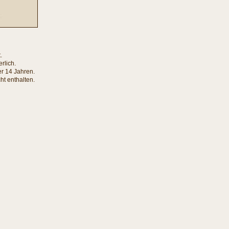
.
rlich.
er 14 Jahren.
ht enthalten.