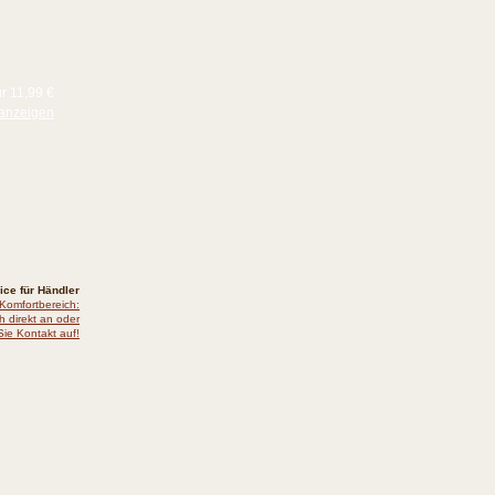
ür 11,99 €
anzeigen
ice für Händler
 Komfortbereich:
h direkt an oder
ie Kontakt auf!