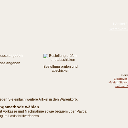
1 Artikel f
Warenkorb 
sse angeben
Bestellung prüfen und
abschicken
Serv
Exklusiver
Melden Sie sic
nehmen S
egen Sie einfach weitere Artikel in den Warenkorb.
lungsmethode wählen
iert Vorkasse und Nachnahme sowie bequem über Paypal
g im Lastschriftverfahren.