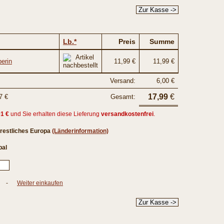
Lb.*
Preis
Summe
erin
11,99 €
11,99 €
Versand:
6,00 €
17,99
€
7 €
Gesamt:
01 €
und Sie erhalten diese Lieferung
versandkostenfrei
.
restliches Europa
(Länderinformation)
al
-
Weiter einkaufen